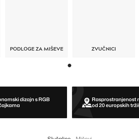
PODLOGE ZA MIŠEVE
ZVUČNICI
onomski dizajn s RGB
Rasprostranjenost n
čajkama
od 20 europskih trži
Slušalice
Miševi