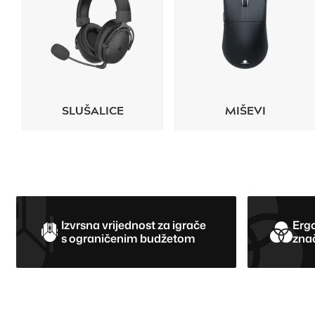
SLUŠALICE
MIŠEVI
Izvrsna vrijednost za igrače
Erg
s ograničenim budžetom
zna