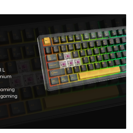
 L
emium
 gaming
i gaming