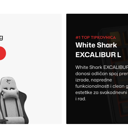
g
#1 TOP TIPKOVNICA
White Shark
EXCALIBUR L
White Shark EXCALIBUR
donosi odličan spoj pr
izrade, napredne
funkcionalnosti i clean
estetike za svakodnevn
i rad.