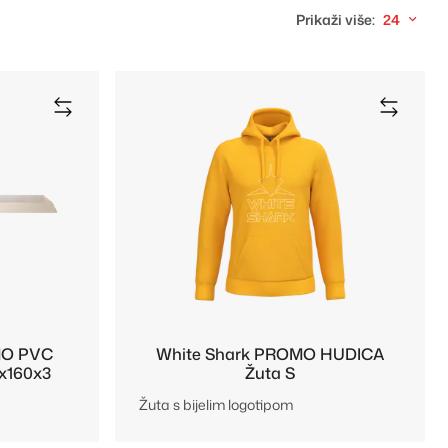
Prikaži više:
24
MO PVC
White Shark PROMO HUDICA
x160x3
Žuta S
Žuta s bijelim logotipom