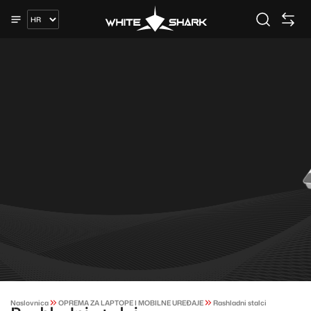
Naslovnica
OPREMA ZA LAPTOPE I MOBILNE UREĐAJE
Rashladni stalci