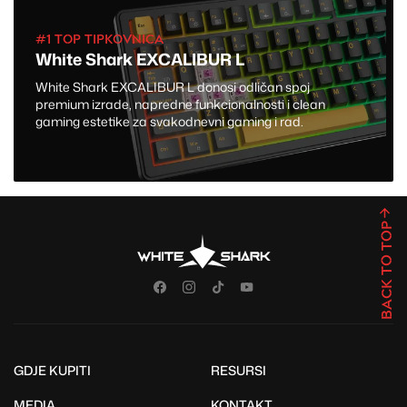
#1 TOP TIPKOVNICA
White Shark EXCALIBUR L
White Shark EXCALIBUR L donosi odličan spoj
premium izrade, napredne funkcionalnosti i clean
gaming estetike za svakodnevni gaming i rad.
BACK TO TOP
GDJE KUPITI
RESURSI
MEDIA
KONTAKT