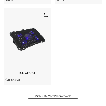
ICE GHOST
Crno/siva
Vidjeli ste
11
od
11
proizvoda