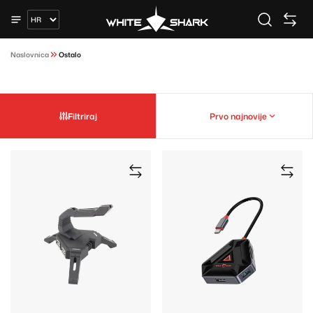
Naslovnica
Ostalo
Filtriraj
Prvo najnovije