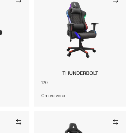
THUNDERBOLT
120
Crno/crvena