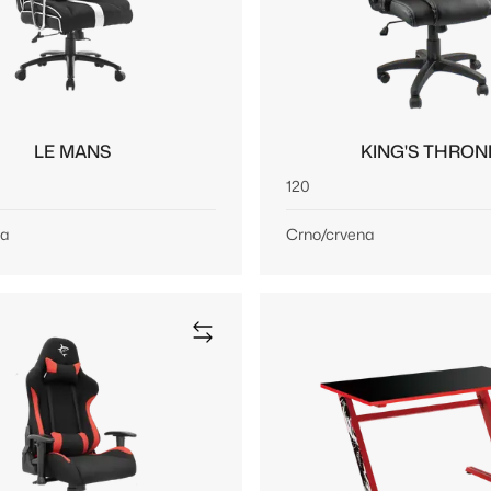
LE MANS
KING'S THRON
120
la
Crno/crvena