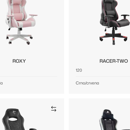
ROXY
RACER-TWO
120
la
Crno/crvena