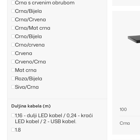
Crna s crvenim obrubom
Crna/Bijela
Crna/Crvena
Crna/Mat crna
Crno/Bijela
Crno/crvena
Crvena
Crveno/Crna
Mat crna
Roza/Bijela
Siva/Crna
Duljina kabela (m)
100
1,16 - dulji LED kabel / 0,24 - kraći
LED kabel / 2 - USB kabel.
Crna
1.8