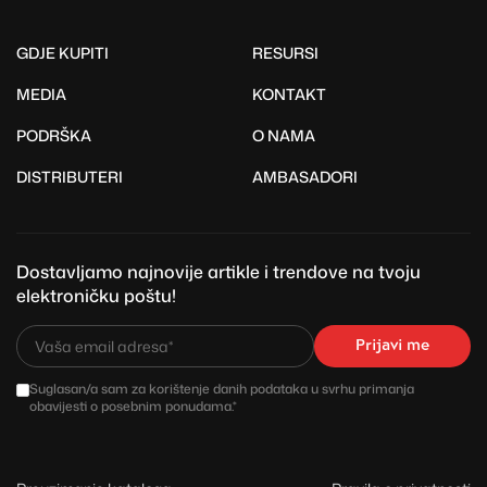
GDJE KUPITI
RESURSI
MEDIA
KONTAKT
PODRŠKA
O NAMA
DISTRIBUTERI
AMBASADORI
Dostavljamo najnovije artikle i trendove na tvoju
elektroničku poštu!
Prijavi me
Suglasan/a sam za korištenje danih podataka u svrhu primanja
obavijesti o posebnim ponudama.*