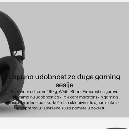
Lagana udobnost za duge gaming
sesije
S težinom od samo 160 g, White Shark Firecrest osigurava
maksimalnu udobnost čak i tijekom maratonskih gaming
sesija. Izrađene od eko-kože i sa sklopivim dizajnom, lako se
spremaju i savršene su za gamere u pokretu.