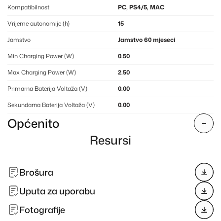
Kompatibilnost
PC, PS4/5, MAC
Vrijeme autonomije (h)
15
Jamstvo
Jamstvo 60 mjeseci
Min Charging Power (W)
0.50
Max Charging Power (W)
2.50
Primarna Baterija Voltaža (V)
0.00
Sekundarna Baterija Voltaža (V)
0.00
Općenito
Resursi
Brošura
Uputa za uporabu
Fotografije