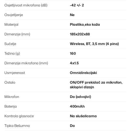
Osjetljivost mikrofona (dB)
-42 +/- 2
Osvjetljenje
Ne
Materijal
Plastika,eko koža
Dimenzije (mm)
185x202x88
Sučelje
Wireless, BT, 3,5 mm (4 pina)
Težina (g)
160
Dimenzije mikrofona (mm)
4x1.5
Usmjerenost
Omnidirekcijski
Ostalo
ON/OFF prekidač za mikrofon,
sklopivi dizajn
Mikrofon
Da (odvojivi)
Baterija
400mAh
Kontrola glasnoće
Na slušalicama
Tipka Bešumno
Da